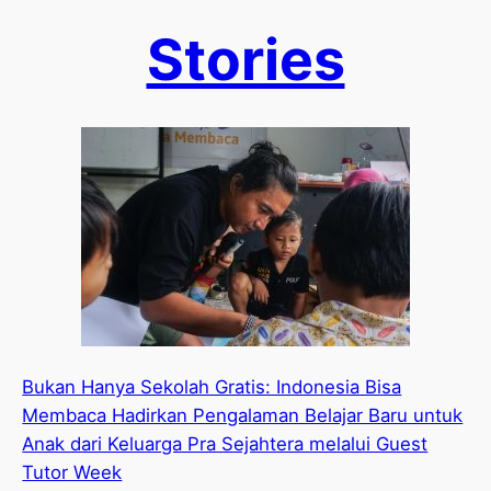
Stories
Bukan Hanya Sekolah Gratis: Indonesia Bisa
Membaca Hadirkan Pengalaman Belajar Baru untuk
Anak dari Keluarga Pra Sejahtera melalui Guest
Tutor Week