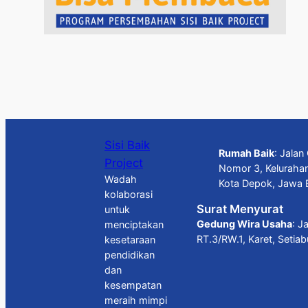
Sisi Baik
Rumah Baik
: Jala
Project
Nomor 3, Keluraha
Wadah
Kota Depok, Jawa 
kolaborasi
Surat Menyurat
untuk
Gedung Wira Usaha
: J
menciptakan
RT.3/RW.1, Karet, Setia
kesetaraan
pendidikan
dan
kesempatan
meraih mimpi