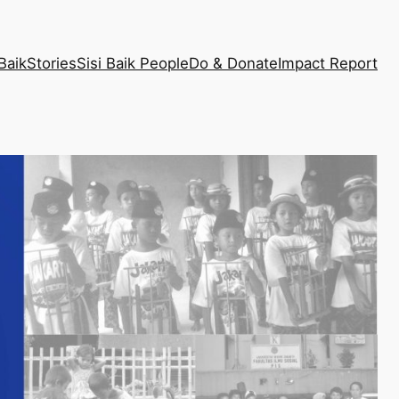
Baik
Stories
Sisi Baik People
Do & Donate
Impact Report