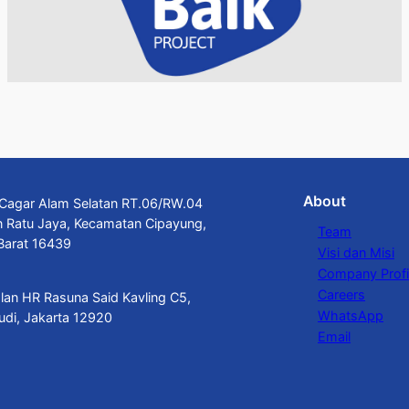
About
n Cagar Alam Selatan RT.06/RW.04
n Ratu Jaya, Kecamatan Cipayung,
Team
Barat 16439
Visi dan Misi
Company Profi
Careers
alan HR Rasuna Said Kavling C5,
WhatsApp
budi, Jakarta 12920
Email