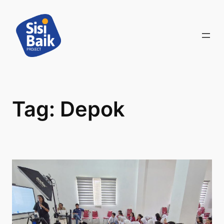
Skip
to
content
Tag:
Depok