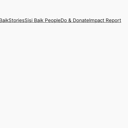
Baik
Stories
Sisi Baik People
Do & Donate
Impact Report