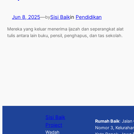
Jun 8, 2025
—
Sisi Baik
in
Pendidikan
by
Mereka yang keluar menerima ijazah dan seperangkat alat
tulis antara lain buku, pensil, penghapus, dan tas sekolah.
Sisi Baik
Rumah Baik
: Jala
Project
Nomor 3, Keluraha
Wadah