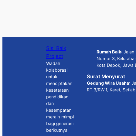
Sisi Baik
Rumah Baik
: Jala
Project
Nomor 3, Keluraha
Wadah
Kota Depok, Jawa 
kolaborasi
Surat Menyurat
untuk
Gedung Wira Usaha
: J
menciptakan
RT.3/RW.1, Karet, Setia
kesetaraan
pendidikan
dan
kesempatan
meraih mimpi
bagi generasi
berikutnya!