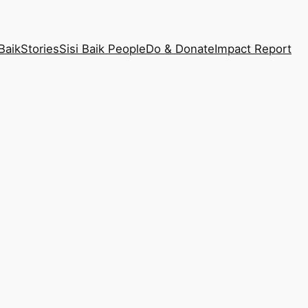
Baik
Stories
Sisi Baik People
Do & Donate
Impact Report