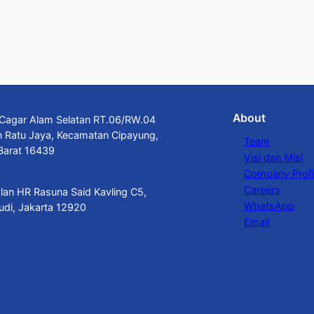
About
n Cagar Alam Selatan RT.06/RW.04
n Ratu Jaya, Kecamatan Cipayung,
Team
Barat 16439
Visi dan Misi
Company Profi
Careers
alan HR Rasuna Said Kavling C5,
WhatsApp
budi, Jakarta 12920
Email