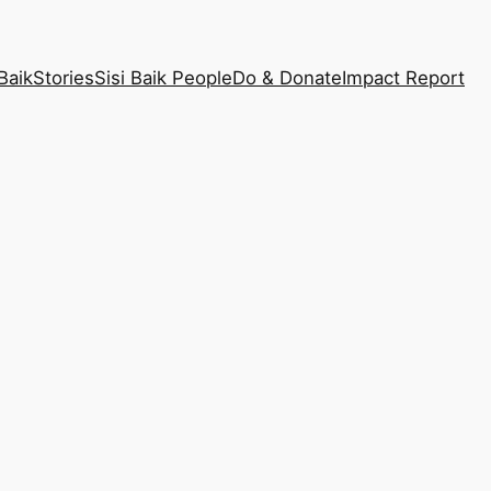
Baik
Stories
Sisi Baik People
Do & Donate
Impact Report