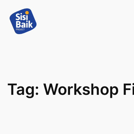
Skip
to
content
Tag:
Workshop F