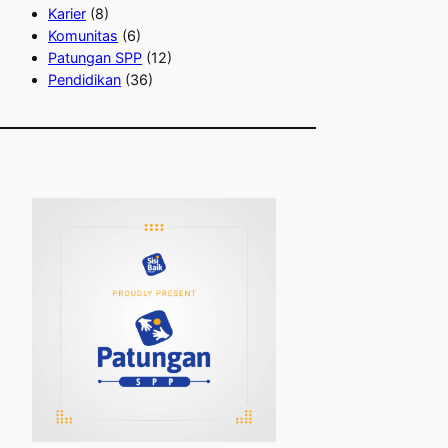
h
Karier
(8)
Komunitas
(6)
Patungan SPP
(12)
Pendidikan
(36)