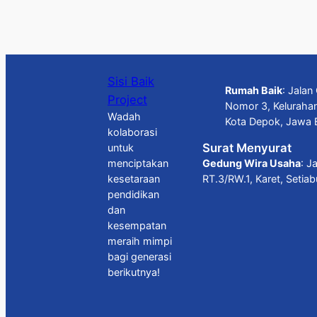
Sisi Baik
Rumah Baik
: Jala
Project
Nomor 3, Keluraha
Wadah
Kota Depok, Jawa 
kolaborasi
Surat Menyurat
untuk
Gedung Wira Usaha
: J
menciptakan
RT.3/RW.1, Karet, Setia
kesetaraan
pendidikan
dan
kesempatan
meraih mimpi
bagi generasi
berikutnya!