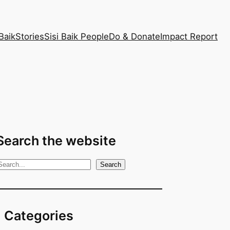
Baik
Stories
Sisi Baik People
Do & Donate
Impact Report
Search the website
S
Search
e
Categories