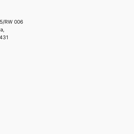
005/RW 006
a,
6431