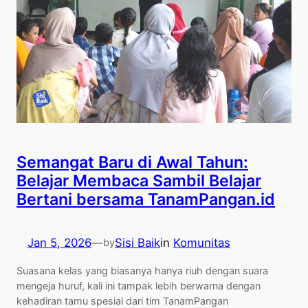
Semangat Baru di Awal Tahun:
Belajar Membaca Sambil Belajar
Bertani bersama TanamPangan.id
Jan 5, 2026
—
Sisi Baik
in
Komunitas
by
Suasana kelas yang biasanya hanya riuh dengan suara
mengeja huruf, kali ini tampak lebih berwarna dengan
kehadiran tamu spesial dari tim TanamPangan