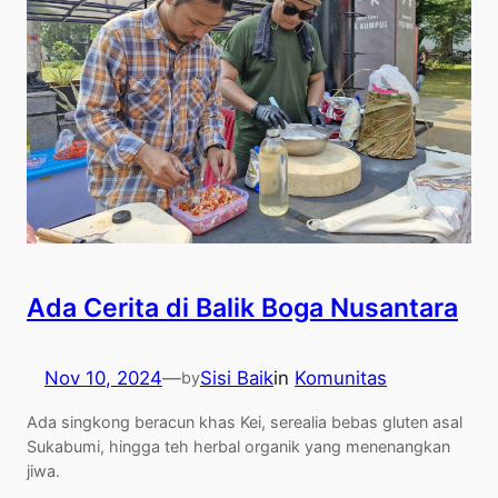
Ada Cerita di Balik Boga Nusantara
Nov 10, 2024
—
Sisi Baik
in
Komunitas
by
Ada singkong beracun khas Kei, serealia bebas gluten asal
Sukabumi, hingga teh herbal organik yang menenangkan
jiwa.