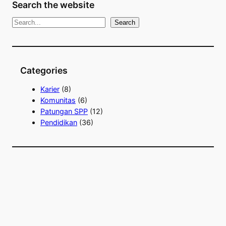
Search the website
S
Search
e
a
r
Categories
c
h
Karier
(8)
Komunitas
(6)
Patungan SPP
(12)
Pendidikan
(36)