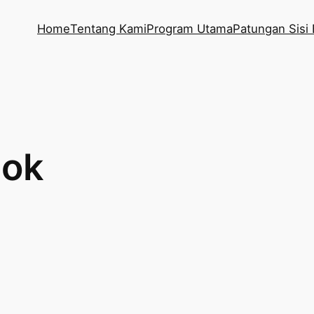
Home
Tentang Kami
Program Utama
Patungan Sisi 
pok