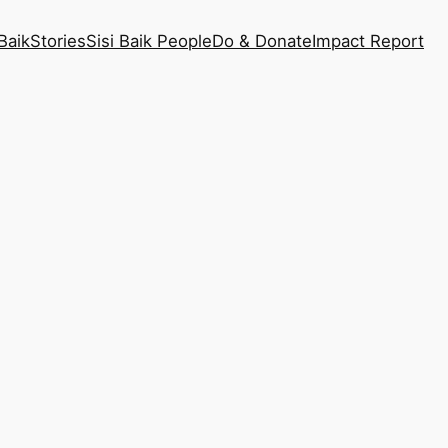
Baik
Stories
Sisi Baik People
Do & Donate
Impact Report