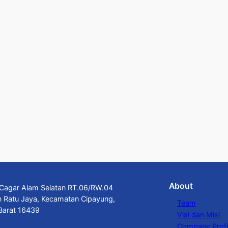
About
n Cagar Alam Selatan RT.06/RW.04
n Ratu Jaya, Kecamatan Cipayung,
Team
Barat 16439
Visi dan Misi
Company Profi