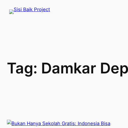
Skip
to
content
Tag:
Damkar De