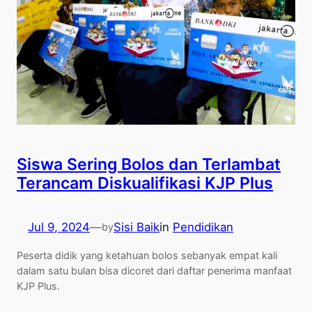
Siswa Sering Bolos dan Terlambat
Terancam Diskualifikasi KJP Plus
Jul 9, 2024
—
Sisi Baik
in
Pendidikan
by
Peserta didik yang ketahuan bolos sebanyak empat kali
dalam satu bulan bisa dicoret dari daftar penerima manfaat
KJP Plus.