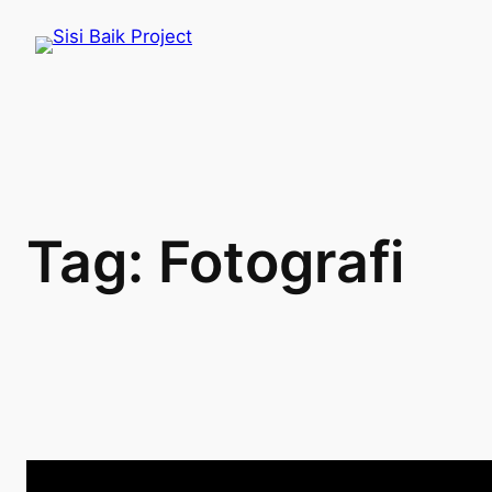
Skip
to
content
Tag:
Fotografi