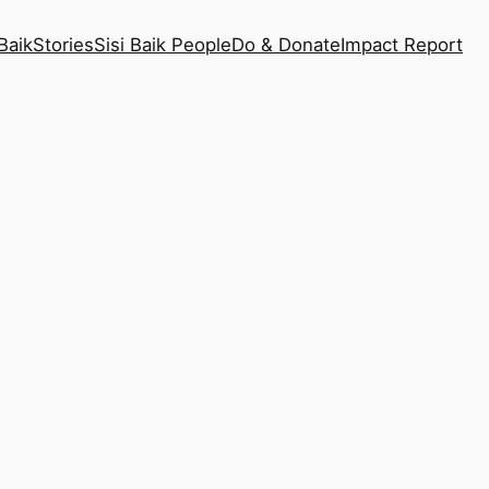
Baik
Stories
Sisi Baik People
Do & Donate
Impact Report