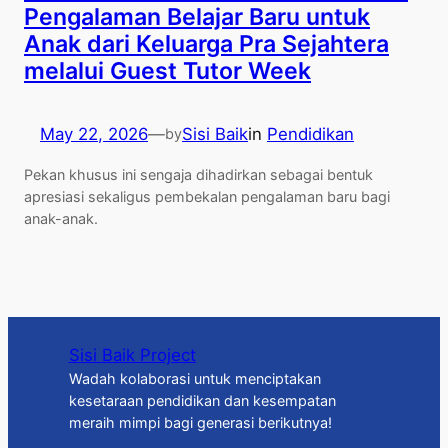
Pengalaman Belajar Baru untuk
Anak dari Keluarga Pra Sejahtera
melalui Guest Tutor Week
May 22, 2026
—
Sisi Baik
in
Pendidikan
by
Pekan khusus ini sengaja dihadirkan sebagai bentuk
apresiasi sekaligus pembekalan pengalaman baru bagi
anak-anak.
Sisi Baik Project
Wadah kolaborasi untuk menciptakan
kesetaraan pendidikan dan kesempatan
meraih mimpi bagi generasi berikutnya!