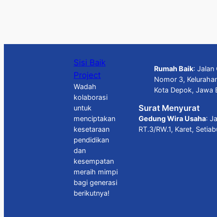
Sisi Baik
Rumah Baik
: Jala
Project
Nomor 3, Keluraha
Wadah
Kota Depok, Jawa 
kolaborasi
Surat Menyurat
untuk
Gedung Wira Usaha
: J
menciptakan
RT.3/RW.1, Karet, Setia
kesetaraan
pendidikan
dan
kesempatan
meraih mimpi
bagi generasi
berikutnya!