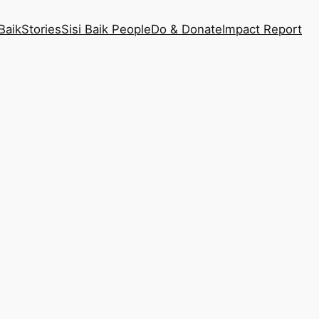
Baik
Stories
Sisi Baik People
Do & Donate
Impact Report