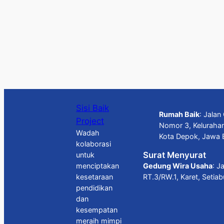
Sisi Baik
Rumah Baik
: Jala
Project
Nomor 3, Keluraha
Wadah
Kota Depok, Jawa 
kolaborasi
Surat Menyurat
untuk
Gedung Wira Usaha
: J
menciptakan
RT.3/RW.1, Karet, Setia
kesetaraan
pendidikan
dan
kesempatan
meraih mimpi