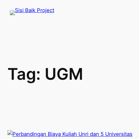
Skip
to
content
Tag:
UGM