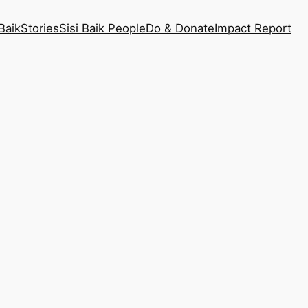
Baik
Stories
Sisi Baik People
Do & Donate
Impact Report