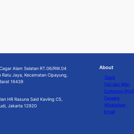
About
n Cagar Alam Selatan RT.06/RW.04
n Ratu Jaya, Kecamatan Cipayung,
Team
Barat 16439
Visi dan Misi
Company Profi
Careers
alan HR Rasuna Said Kavling C5,
WhatsApp
budi, Jakarta 12920
Email