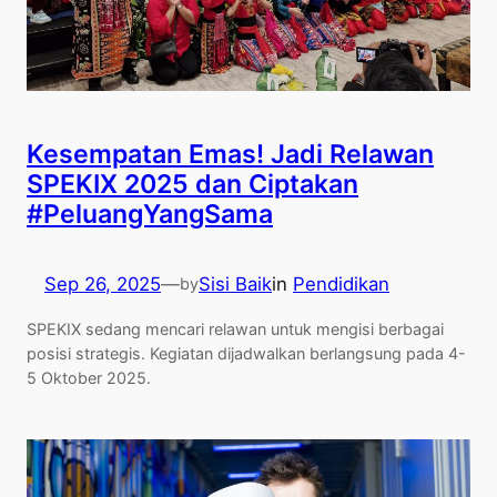
Kesempatan Emas! Jadi Relawan
SPEKIX 2025 dan Ciptakan
#PeluangYangSama
Sep 26, 2025
—
Sisi Baik
in
Pendidikan
by
SPEKIX sedang mencari relawan untuk mengisi berbagai
posisi strategis. Kegiatan dijadwalkan berlangsung pada 4-
5 Oktober 2025.