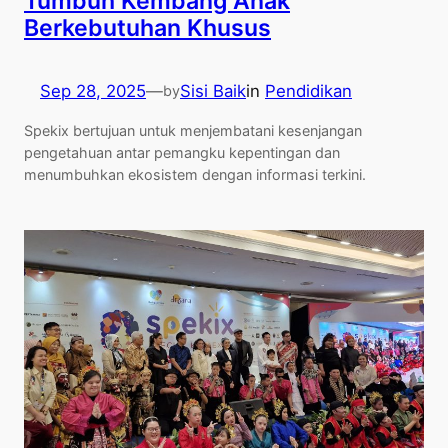
Tumbuh Kembang Anak
Berkebutuhan Khusus
Sep 28, 2025
—
Sisi Baik
in
Pendidikan
by
Spekix bertujuan untuk menjembatani kesenjangan
pengetahuan antar pemangku kepentingan dan
menumbuhkan ekosistem dengan informasi terkini.