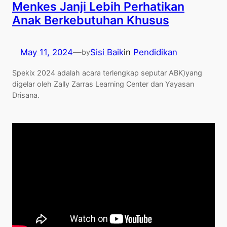
Menkes Janji Lebih Perhatikan
Anak Berkebutuhan Khusus
May 11, 2024
—
Sisi Baik
in
Pendidikan
by
Spekix 2024 adalah acara terlengkap seputar ABK)yang
digelar oleh Zally Zarras Learning Center dan Yayasan
Drisana.