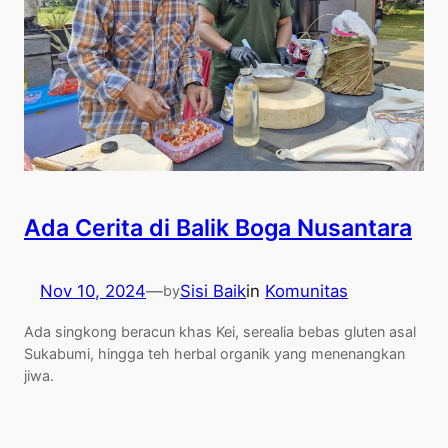
Ada Cerita di Balik Boga Nusantara
Nov 10, 2024
—
Sisi Baik
in
Komunitas
by
Ada singkong beracun khas Kei, serealia bebas gluten asal
Sukabumi, hingga teh herbal organik yang menenangkan
jiwa.