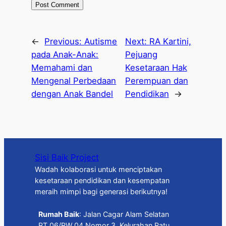
←
Previous:
Autisme
Next:
RA Kartini,
pada Anak-Anak:
Pejuang
Memahami dan
Kesetaraan Hak
Mengenal Perbedaan
Perempuan dan
dengan Anak Bandel
Pendidikan
→
Sisi Baik Project
Wadah kolaborasi untuk menciptakan
kesetaraan pendidikan dan kesempatan
meraih mimpi bagi generasi berikutnya!
Rumah Baik
: Jalan Cagar Alam Selatan
RT.06/RW.04 Nomor 3, Kelurahan Ratu