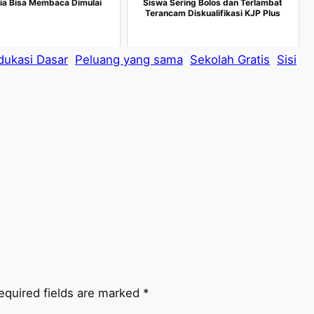
ia Bisa Membaca Dimulai
Siswa Sering Bolos dan Terlambat
Terancam Diskualifikasi KJP Plus
ukasi Dasar
Peluang yang sama
Sekolah Gratis
Sisi
equired fields are marked
*