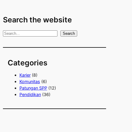
Search the website
S
Search
e
a
r
Categories
c
h
Karier
(8)
Komunitas
(6)
Patungan SPP
(12)
Pendidikan
(36)