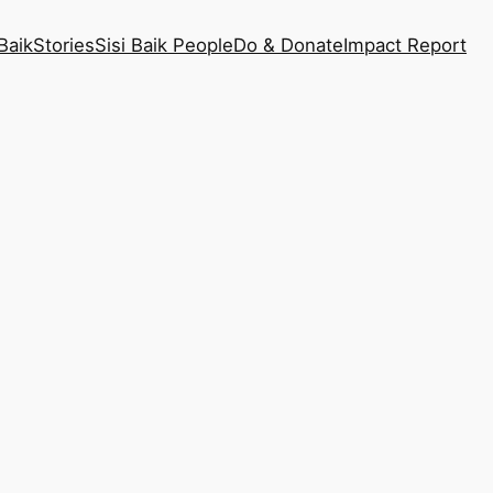
Baik
Stories
Sisi Baik People
Do & Donate
Impact Report