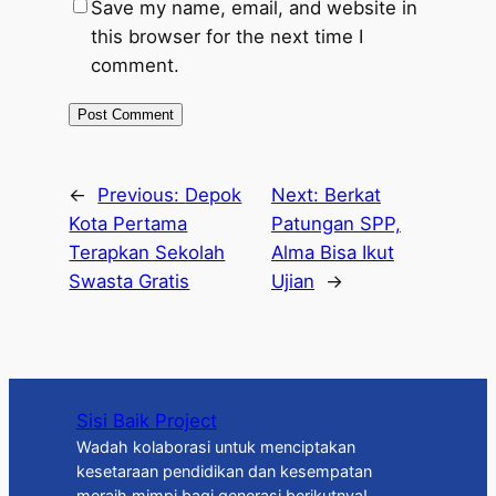
Save my name, email, and website in
this browser for the next time I
comment.
←
Previous:
Depok
Next:
Berkat
Kota Pertama
Patungan SPP,
Terapkan Sekolah
Alma Bisa Ikut
Swasta Gratis
Ujian
→
Sisi Baik Project
Wadah kolaborasi untuk menciptakan
kesetaraan pendidikan dan kesempatan
meraih mimpi bagi generasi berikutnya!