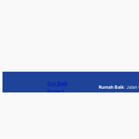
Sisi Baik
Rumah Baik
: Jala
Project
Nomor 3, Keluraha
Wadah
Kota Depok, Jawa 
kolaborasi
Surat Menyurat
untuk
Gedung Wira Usaha
: J
menciptakan
RT.3/RW.1, Karet, Setia
kesetaraan
pendidikan