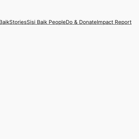
Baik
Stories
Sisi Baik People
Do & Donate
Impact Report