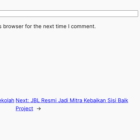
s browser for the next time I comment.
ekolah
Next:
JBL Resmi Jadi Mitra Kebaikan Sisi Baik
Project
→