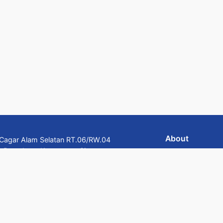
About
n Cagar Alam Selatan RT.06/RW.04
n Ratu Jaya, Kecamatan Cipayung,
Team
Barat 16439
Visi dan Misi
Company Profi
Careers
alan HR Rasuna Said Kavling C5,
WhatsApp
budi, Jakarta 12920
Email