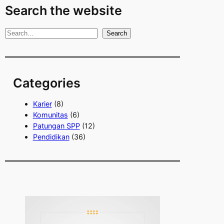
Search the website
S
Search
e
a
r
Categories
c
h
Karier
(8)
Komunitas
(6)
Patungan SPP
(12)
Pendidikan
(36)